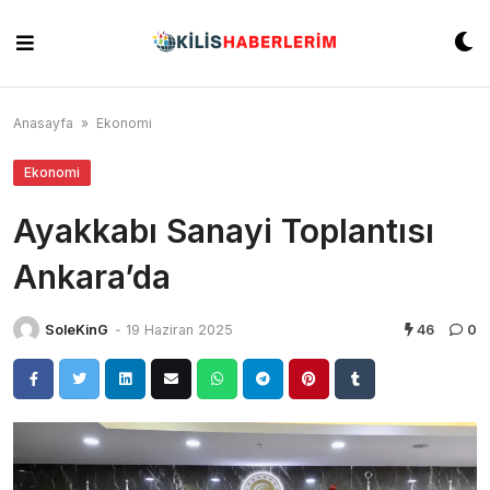
Skip
to
content
Anasayfa
»
Ekonomi
Ekonomi
Ayakkabı Sanayi Toplantısı
Ankara’da
SoleKinG
-
19 Haziran 2025
46
0