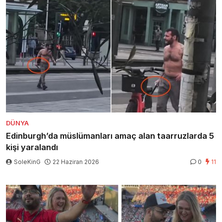
DÜNYA
Edinburgh’da müslümanları amaç alan taarruzlarda 5
kişi yaralandı
SoleKinG
22 Haziran 2026
0
11