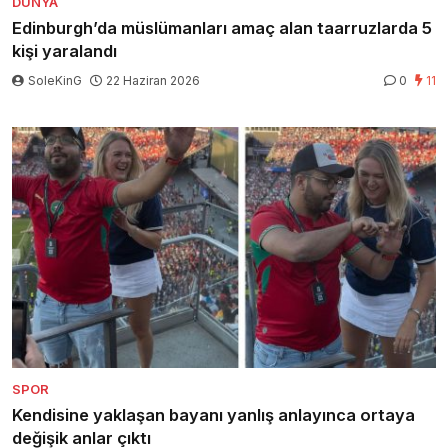
DÜNYA
Edinburgh’da müslümanları amaç alan taarruzlarda 5
kişi yaralandı
SoleKinG
22 Haziran 2026
0
11
SPOR
Kendisine yaklaşan bayanı yanlış anlayınca ortaya
değişik anlar çıktı