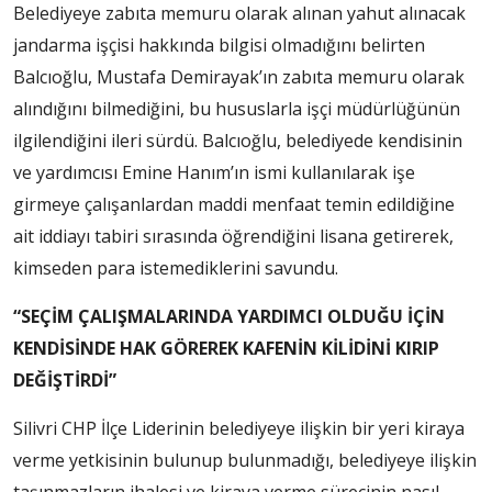
Belediyeye zabıta memuru olarak alınan yahut alınacak
jandarma işçisi hakkında bilgisi olmadığını belirten
Balcıoğlu, Mustafa Demirayak’ın zabıta memuru olarak
alındığını bilmediğini, bu hususlarla işçi müdürlüğünün
ilgilendiğini ileri sürdü. Balcıoğlu, belediyede kendisinin
ve yardımcısı Emine Hanım’ın ismi kullanılarak işe
girmeye çalışanlardan maddi menfaat temin edildiğine
ait iddiayı tabiri sırasında öğrendiğini lisana getirerek,
kimseden para istemediklerini savundu.
“SEÇİM ÇALIŞMALARINDA YARDIMCI OLDUĞU İÇİN
KENDİSİNDE HAK GÖREREK KAFENİN KİLİDİNİ KIRIP
DEĞİŞTİRDİ”
Silivri CHP İlçe Liderinin belediyeye ilişkin bir yeri kiraya
verme yetkisinin bulunup bulunmadığı, belediyeye ilişkin
taşınmazların ihalesi ve kiraya verme sürecinin nasıl