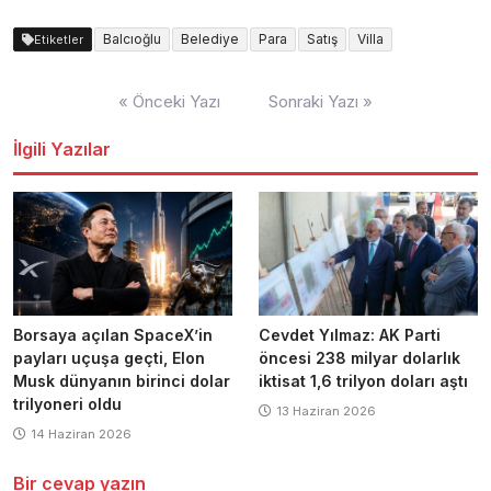
Balcıoğlu
Belediye
Para
Satış
Villa
Etiketler
Yazı
« Önceki Yazı
Sonraki Yazı »
dolaşımı
İlgili Yazılar
Borsaya açılan SpaceX’in
Cevdet Yılmaz: AK Parti
payları uçuşa geçti, Elon
öncesi 238 milyar dolarlık
Musk dünyanın birinci dolar
iktisat 1,6 trilyon doları aştı
trilyoneri oldu
13 Haziran 2026
14 Haziran 2026
Bir cevap yazın