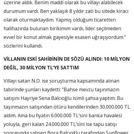
üzerine aldık. Benim maddi olarak bu villayı alabilecek
durumum vardı. Ben yaklaşık 8 yıldır zati bu sitede kiracı
olarak oturmaktaydım. Yapmış olduğum ticaretten
halihazırda bulunan birikimim vardı, lider seçilmeden
evvel bir konut almak gayesiyle esasen uğraşıyordum.”
sözlerini kullandı.
VİLLANIN ESKİ SAHİBİNİN DE SÖZÜ ALINDI: 10 MİLYON
DEĞİL, 30 MİLYON TL’YE SATTIM
Villayı satan N.D. ise soruşturma kapsamında alınan
tabirinde şunları kaydetti: “Bahse mevzu taşınmazın
satışını Hayriye Sena Balcıoğlu isimli şahsa yaptım. Bu
taşınmazın satışından ötürü kendilerinden 30.000.000 TL
aldım. Ama bu fiyatın 6.000.000 TL’sini banka havalesi
yoluyla, geri kalan 24.000.000 TL’sini ise tapu satışı
sonrasında şahsen Bora Balcıoğlu tarafından Sunflower