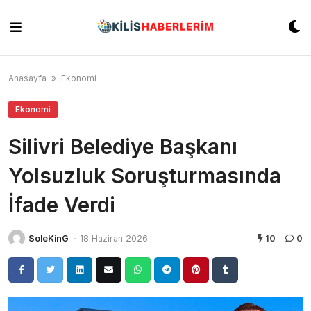
Skip
to
content
Anasayfa
»
Ekonomi
Ekonomi
Silivri Belediye Başkanı
Yolsuzluk Soruşturmasında
İfade Verdi
SoleKinG
-
18 Haziran 2026
10
0