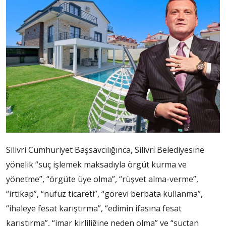
Silivri Cumhuriyet Başsavcılığınca, Silivri Belediyesine
yönelik “suç işlemek maksadıyla örgüt kurma ve
yönetme”, “örgüte üye olma”, “rüşvet alma-verme”,
“irtikap”, “nüfuz ticareti”, “görevi berbata kullanma”,
“ihaleye fesat karıştırma”, “edimin ifasına fesat
karıştırma”, “imar kirliliğine neden olma” ve “suçtan