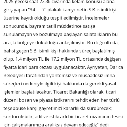
2025 gecesi saat 22.36 civarında kelam konusu alana
giriş yapan “34 … ..7″ plakalı kamyonetin S.B. isimli kişi
üzerine kayıtlı olduğu tespit edilmiştir. İncelemeler
sonucunda, bayram tatili müddetince satışa
sunulamayan ve bozulmaya başlayan salatalıkların bu
araçla bölgeye döküldüğü anlaşılmıştır. Bu doğrultuda,
bahsi geçen S.B. isimli kişi hakkında süreç başlatılmış
olup, 1,4 milyon TL ile 17,2 milyon TL ortasında değişen
fiyatta idari para cezası uygulanacaktır. Ayrıyeten, Darıca
Belediyesi tarafından yöntemsiz ve müsaadesiz imha
süreçleri nedeniyle ilgili kişi hakkında da gerekli yasal
işlemler başlatılacaktır. Ticaret Bakanlığı olarak, ticari
düzeni bozan ve piyasa istikrarını tehdit eden her türlü
teşebbüse karşı gayretimizi kararlılıkla sürdürecek;
sürdürülebilir, adil ve istikrarlı bir ticaret nizamının tesisi
için çalışmalarımıza aralıksız devam edeceğiz” dedi.