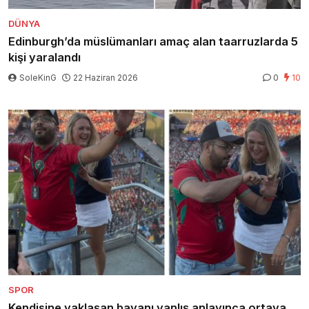
DÜNYA
Edinburgh’da müslümanları amaç alan taarruzlarda 5
kişi yaralandı
SoleKinG
22 Haziran 2026
0
10
SPOR
Kendisine yaklaşan bayanı yanlış anlayınca ortaya