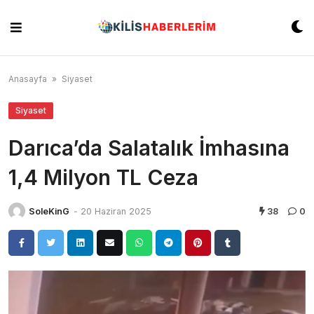
Skip
to
content
Anasayfa
»
Siyaset
Siyaset
Darıca’da Salatalık İmhasına
1,4 Milyon TL Ceza
SoleKinG
-
20 Haziran 2025
38
0