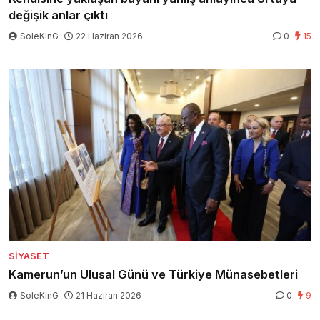
değişik anlar çıktı
SoleKinG
22 Haziran 2026
0
15
SIYASET
Kamerun’un Ulusal Günü ve Türkiye Münasebetleri
SoleKinG
21 Haziran 2026
0
9