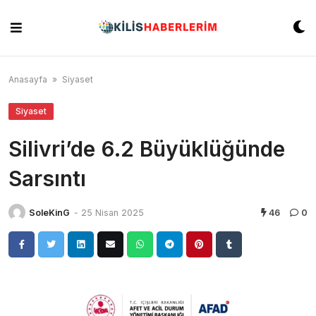
Skip
to
content
Anasayfa
»
Siyaset
Siyaset
Silivri’de 6.2 Büyüklüğünde
Sarsıntı
SoleKinG
-
25 Nisan 2025
46
0