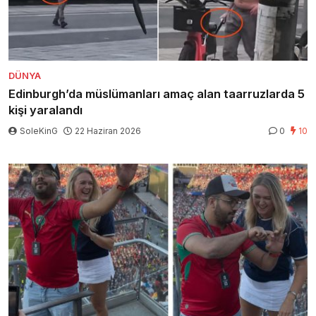
DÜNYA
Edinburgh’da müslümanları amaç alan taarruzlarda 5
kişi yaralandı
SoleKinG
22 Haziran 2026
0
10