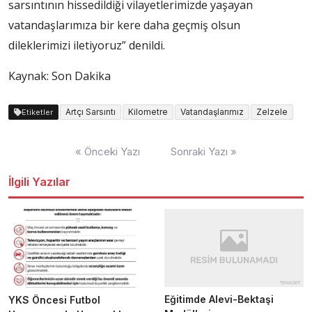
sarsıntının hissedildiği vilayetlerimizde yaşayan
vatandaşlarımıza bir kere daha geçmiş olsun
dileklerimizi iletiyoruz” denildi.
Kaynak: Son Dakika
Artçı Sarsıntı
Kilometre
Vatandaşlarımız
Zelzele
Etiketler
Yazı
« Önceki Yazı
Sonraki Yazı »
dolaşımı
İlgili Yazılar
Eğitimde Alevi-Bektaşi
YKS Öncesi Futbol