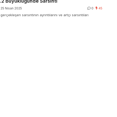
 6.2 Büyüklüğünde Sarsıntı
25 Nisan 2025
0
45
 gerçekleşen sarsıntının ayrıntılarını ve artçı sarsıntıları