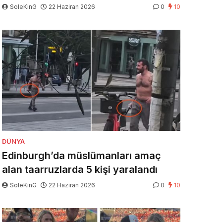
SoleKinG
22 Haziran 2026
0
10
DÜNYA
Edinburgh’da müslümanları amaç
alan taarruzlarda 5 kişi yaralandı
SoleKinG
22 Haziran 2026
0
10