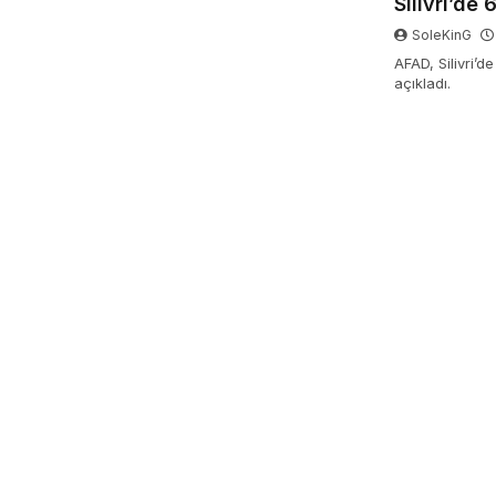
Silivri’de
SoleKinG
AFAD, Silivri’de
açıkladı.