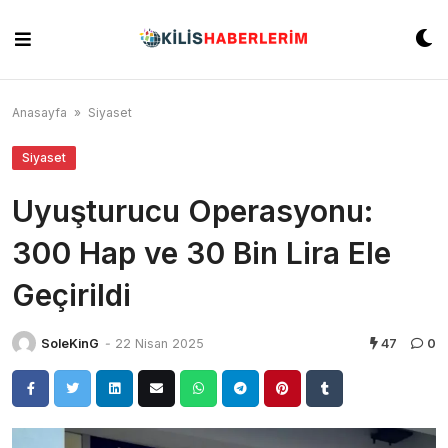
Skip
to
content
Anasayfa
»
Siyaset
Siyaset
Uyuşturucu Operasyonu:
300 Hap ve 30 Bin Lira Ele
Geçirildi
SoleKinG
-
22 Nisan 2025
47
0