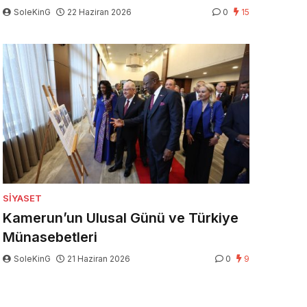
SoleKinG
22 Haziran 2026
0
15
SIYASET
Kamerun’un Ulusal Günü ve Türkiye
Münasebetleri
SoleKinG
21 Haziran 2026
0
9