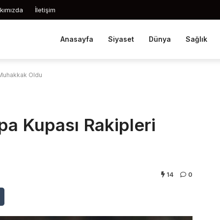
kımızda
İletişim
Anasayfa
Siyaset
Dünya
Sağlık
i Muhakkak Oldu
pa Kupası Rakipleri
14
0