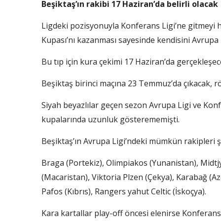
Beşiktaş’ın rakibi 17 Haziran’da belirli olacak
Ligdeki pozisyonuyla Konferans Ligi’ne gitmeyi 
Kupası’nı kazanması sayesinde kendisini Avrupa L
Bu tıp için kura çekimi 17 Haziran’da gerçekleşec
Beşiktaş birinci maçına 23 Temmuz’da çıkacak, 
Siyah beyazlılar geçen sezon Avrupa Ligi ve Kon
kupalarında uzunluk gösterememişti.
Beşiktaş’ın Avrupa Ligi’ndeki mümkün rakipleri ş
Braga (Portekiz), Olimpiakos (Yunanistan), Mid
(Macaristan), Viktoria Plzen (Çekya), Karabağ (Aze
Pafos (Kıbrıs), Rangers yahut Celtic (İskoçya).
Kara kartallar play-off öncesi elenirse Konferans 