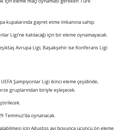
 için eleme maçı oynaması gereken Türk
a kupalarında gayret etme imkanına sahip.
ar Ligi’ne katılacağı için bir eleme oynamayacak.
iktaş Avrupa Ligi, Başakşehir ise Konferans Ligi
 UEFA Şampiyonlar Ligi ikinci eleme çeşidinde,
rze gruplarından biriyle eşleşecek.
tirilecek.
a 29 Temmuz’da oynanacak.
alabilmesi için Ağustos ayı boyunca üçüncü ön eleme