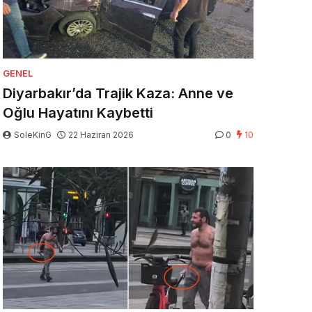
GENEL
Diyarbakır’da Trajik Kaza: Anne ve
Oğlu Hayatını Kaybetti
SoleKinG
22 Haziran 2026
0
10