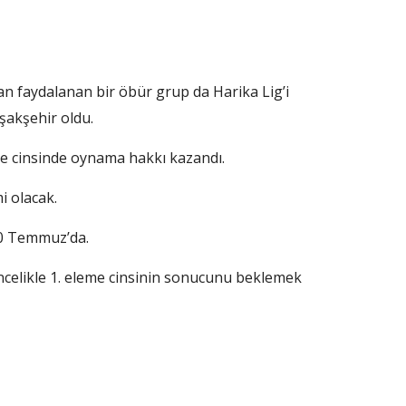
 faydalanan bir öbür grup da Harika Lig’i
aşakşehir oldu.
eme cinsinde oynama hakkı kazandı.
i olacak.
30 Temmuz’da.
celikle 1. eleme cinsinin sonucunu beklemek