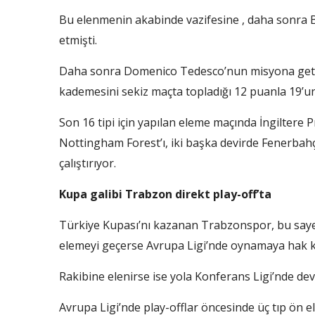
Bu elenmenin akabinde vazifesine , daha sonra B
etmişti.
Daha sonra Domenico Tedesco’nun misyona getirild
kademesini sekiz maçta topladığı 12 puanla 19’u
Son 16 tipi için yapılan eleme maçında İngiltere 
Nottingham Forest’ı, iki başka devirde Fenerbahçe’
çalıştırıyor.
Kupa galibi Trabzon direkt play-off’ta
Türkiye Kupası’nı kazanan Trabzonspor, bu sayede
elemeyi geçerse Avrupa Ligi’nde oynamaya hak 
Rakibine elenirse ise yola Konferans Ligi’nde de
Avrupa Ligi’nde play-offlar öncesinde üç tıp ön e