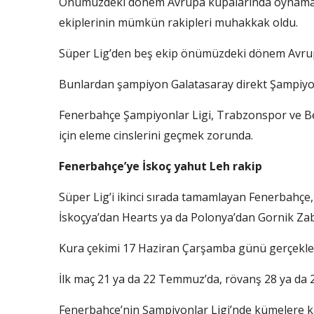
Önümüzdeki dönem Avrupa kupalarında oynamak
ekiplerinin mümkün rakipleri muhakkak oldu.
Süper Lig’den beş ekip önümüzdeki dönem Avrup
Bunlardan şampiyon Galatasaray direkt Şampiyonl
Fenerbahçe Şampiyonlar Ligi, Trabzonspor ve Beş
için eleme cinslerini geçmek zorunda.
Fenerbahçe’ye İskoç yahut Leh rakip
Süper Lig’i ikinci sırada tamamlayan Fenerbahçe,
İskoçya’dan Hearts ya da Polonya’dan Gornik Zab
Kura çekimi 17 Haziran Çarşamba günü gerçekleş
İlk maç 21 ya da 22 Temmuz’da, rövanş 28 ya d
Fenerbahçe’nin Şampiyonlar Ligi’nde kümelere k