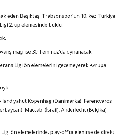
hak eden Beşiktaş, Trabzonspor’un 10. kez Türkiye
igi 2. tıp elemesinde buldu.
ek.
rövanş maçı ise 30 Temmuz’da oynanacak.
ferans Ligi ön elemelerini geçemeyerek Avrupa
öyle:
tjylland yahut Kopenhag (Danimarka), Ferencvaros
rbaycan), Maccabi (İsrail), Anderlecht (Belçika),
Ligi ön elemelerinde, play-off’ta elenirse de direkt