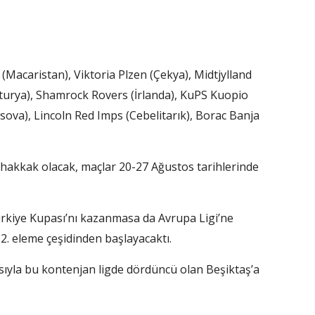
(Macaristan), Viktoria Plzen (Çekya), Midtjylland
turya), Shamrock Rovers (İrlanda), KuPS Kuopio
Kosova), Lincoln Red Imps (Cebelitarık), Borac Banja
hakkak olacak, maçlar 20-27 Ağustos tarihlerinde
Türkiye Kupası’nı kazanmasa da Avrupa Ligi’ne
 2. eleme çeşidinden başlayacaktı.
yla bu kontenjan ligde dördüncü olan Beşiktaş’a