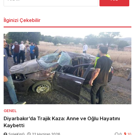
İlginizi Çekebilir
GENEL
Diyarbakır’da Trajik Kaza: Anne ve Oğlu Hayatını
Kaybetti
SoleKinG
22 Haziran 2026
0
10