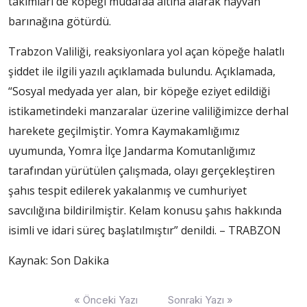
takımları de köpeği müdafaa altına alarak hayvan
barınağına götürdü.
Trabzon Valiliği, reaksiyonlara yol açan köpeğe halatlı
şiddet ile ilgili yazılı açıklamada bulundu. Açıklamada,
“Sosyal medyada yer alan, bir köpeğe eziyet edildiği
istikametindeki manzaralar üzerine valiliğimizce derhal
harekete geçilmiştir. Yomra Kaymakamlığımız
uyumunda, Yomra İlçe Jandarma Komutanlığımız
tarafından yürütülen çalışmada, olayı gerçekleştiren
şahıs tespit edilerek yakalanmış ve cumhuriyet
savcılığına bildirilmiştir. Kelam konusu şahıs hakkında
isimli ve idari süreç başlatılmıştır” denildi. – TRABZON
Kaynak: Son Dakika
Yazı
« Önceki Yazı
Sonraki Yazı »