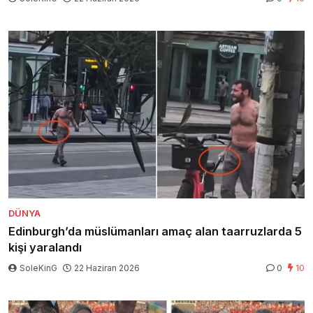
DÜNYA
Edinburgh’da müslümanları amaç alan taarruzlarda 5
kişi yaralandı
SoleKinG
22 Haziran 2026
0
10