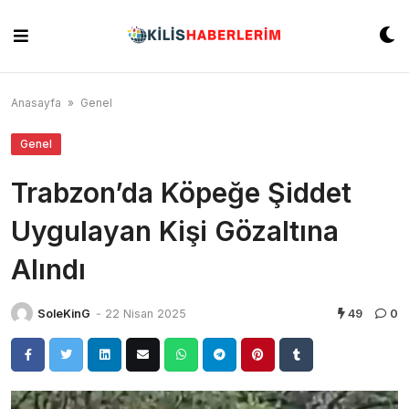
Skip
to
content
Anasayfa
»
Genel
Genel
Trabzon’da Köpeğe Şiddet
Uygulayan Kişi Gözaltına
Alındı
SoleKinG
-
22 Nisan 2025
49
0