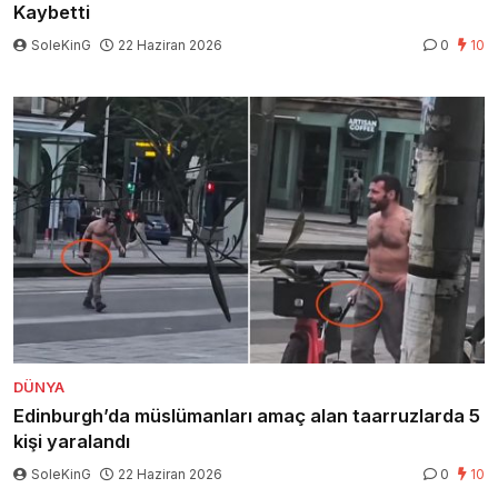
Kaybetti
SoleKinG
22 Haziran 2026
0
10
DÜNYA
Edinburgh’da müslümanları amaç alan taarruzlarda 5
kişi yaralandı
SoleKinG
22 Haziran 2026
0
10