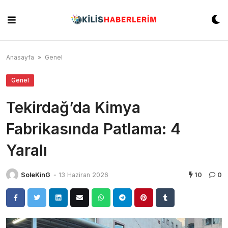
Skip
to
content
Anasayfa
»
Genel
Genel
Tekirdağ’da Kimya
Fabrikasında Patlama: 4
Yaralı
SoleKinG
-
13 Haziran 2026
10
0