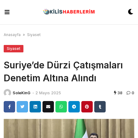
Skip
to
content
Anasayfa
»
Siyaset
Siyaset
Suriye’de Dürzi Çatışmaları
Denetim Altına Alındı
SoleKinG
-
2 Mayıs 2025
38
0