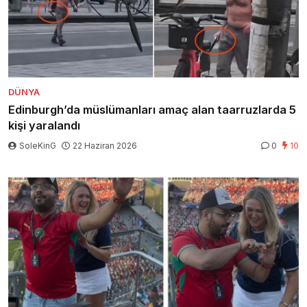
DÜNYA
Edinburgh’da müslümanları amaç alan taarruzlarda 5
kişi yaralandı
SoleKinG
22 Haziran 2026
0
10