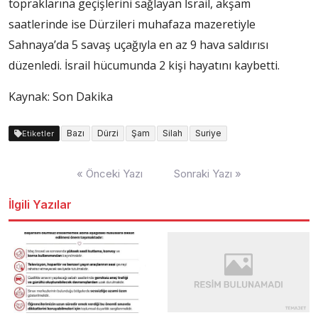
topraklarına geçişlerini sağlayan İsrail, akşam
saatlerinde ise Dürzileri muhafaza mazeretiyle
Sahnaya’da 5 savaş uçağıyla en az 9 hava saldırısı
düzenledi. İsrail hücumunda 2 kişi hayatını kaybetti.
Kaynak: Son Dakika
Bazı
Dürzi
Şam
Silah
Suriye
Etiketler
Yazı
« Önceki Yazı
Sonraki Yazı »
dolaşımı
İlgili Yazılar