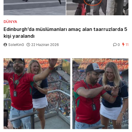
DÜNYA
Edinburgh’da müslümanları amaç alan taarruzlarda 5
kişi yaralandı
SoleKinG
22 Haziran 2026
0
11