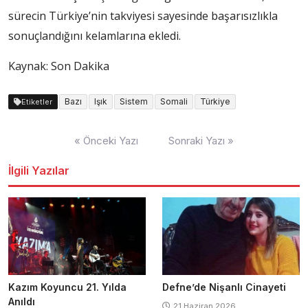
sürecin Türkiye’nin takviyesi sayesinde başarısızlıkla
sonuçlandığını kelamlarına ekledi.
Kaynak: Son Dakika
Bazı
Işık
Sistem
Somali
Türkiye
Etiketler
Yazı
« Önceki Yazı
Sonraki Yazı »
dolaşımı
İlgili Yazılar
Kazım Koyuncu 21. Yılda
Defne’de Nişanlı Cinayeti
Anıldı
21 Haziran 2026