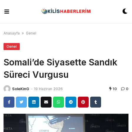
Skip
to
content
Anasayfa
»
Genel
Genel
Somali’de Siyasette Sandık
Süreci Vurgusu
SoleKinG
-
19 Haziran 2026
10
0