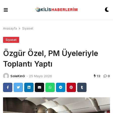
Skip
to
content
Anasayfa
»
Siyaset
Siyaset
Özgür Özel, PM Üyeleriyle
Toplantı Yaptı
SoleKinG
-
25 Mayıs 2026
13
0