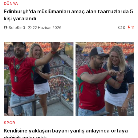
DÜNYA
Edinburgh’da müslümanları amaç alan taarruzlarda 5
kişi yaralandı
SoleKinG
22 Haziran 2026
0
11
SPOR
Kendisine yaklaşan bayanı yanlış anlayınca ortaya
değişik anlar çıktı