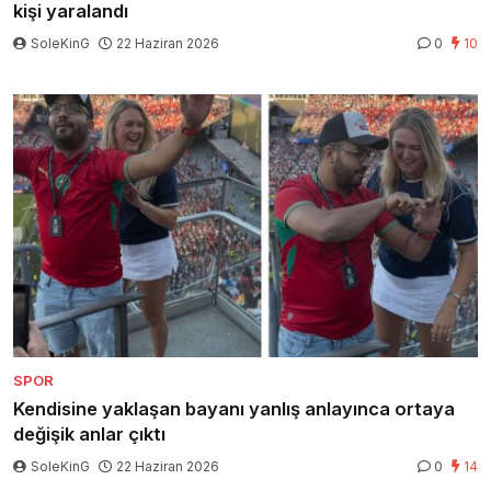
kişi yaralandı
SoleKinG
22 Haziran 2026
0
10
SPOR
Kendisine yaklaşan bayanı yanlış anlayınca ortaya
değişik anlar çıktı
SoleKinG
22 Haziran 2026
0
14