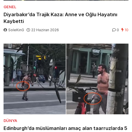
GENEL
Diyarbakır’da Trajik Kaza: Anne ve Oğlu Hayatını
Kaybetti
SoleKinG
22 Haziran 2026
0
10
DÜNYA
Edinburgh’da müslümanları amaç alan taarruzlarda 5