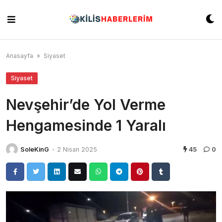
Skip
to
content
Anasayfa
»
Siyaset
Siyaset
Nevşehir’de Yol Verme
Hengamesinde 1 Yaralı
SoleKinG
-
2 Nisan 2025
45
0