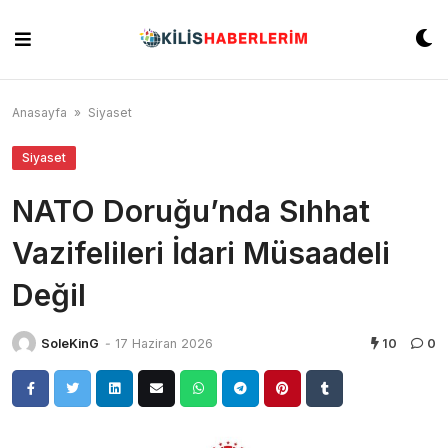
Skip
to
content
Anasayfa
»
Siyaset
Siyaset
NATO Doruğu’nda Sıhhat
Vazifelileri İdari Müsaadeli
Değil
SoleKinG
-
17 Haziran 2026
10
0