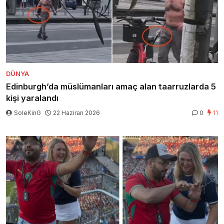
DÜNYA
Edinburgh’da müslümanları amaç alan taarruzlarda 5
kişi yaralandı
SoleKinG
22 Haziran 2026
0
11