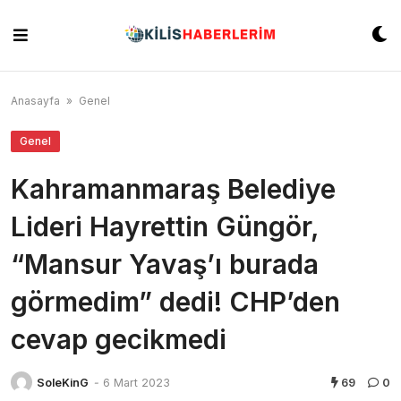
Skip
to
content
Anasayfa
»
Genel
Genel
Kahramanmaraş Belediye
Lideri Hayrettin Güngör,
“Mansur Yavaş’ı burada
görmedim” dedi! CHP’den
cevap gecikmedi
SoleKinG
-
6 Mart 2023
69
0