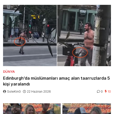
DÜNYA
Edinburgh’da müslümanları amaç alan taarruzlarda 5
kişi yaralandı
SoleKinG
22 Haziran 2026
0
10