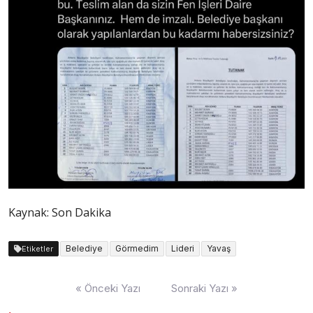
Kaynak: Son Dakika
Belediye
Görmedim
Lideri
Yavaş
Etiketler
Yazı
« Önceki Yazı
Sonraki Yazı »
dolaşımı