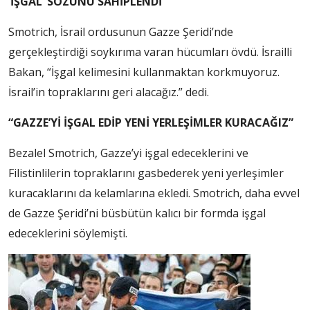
‘İŞGAL’ SÖZÜNÜ SAHİPLENDİ
Smotrich, İsrail ordusunun Gazze Şeridi’nde
gerçekleştirdiği soykırıma varan hücumları övdü. İsrailli
Bakan, “İşgal kelimesini kullanmaktan korkmuyoruz.
İsrail’in topraklarını geri alacağız.” dedi.
“GAZZE’Yİ İŞGAL EDİP YENİ YERLEŞİMLER KURACAĞIZ”
Bezalel Smotrich, Gazze’yi işgal edeceklerini ve
Filistinlilerin topraklarını gasbederek yeni yerleşimler
kuracaklarını da kelamlarına ekledi. Smotrich, daha evvel
de Gazze Şeridi’ni büsbütün kalıcı bir formda işgal
edeceklerini söylemişti.