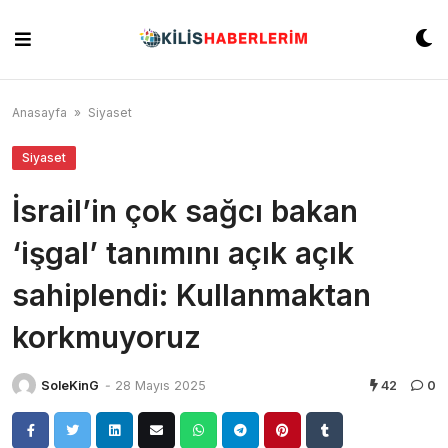
Skip
to
content
Anasayfa
»
Siyaset
Siyaset
İsrail’in çok sağcı bakan
‘işgal’ tanımını açık açık
sahiplendi: Kullanmaktan
korkmuyoruz
SoleKinG
-
28 Mayıs 2025
42
0