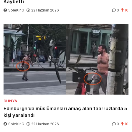
Kaybetti
SoleKinG
22 Haziran 2026
0
10
DÜNYA
Edinburgh’da müslümanları amaç alan taarruzlarda 5
kişi yaralandı
SoleKinG
22 Haziran 2026
0
10