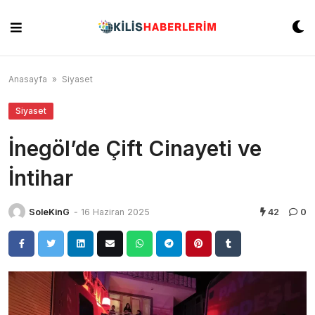
Skip
to
content
Anasayfa
»
Siyaset
Siyaset
İnegöl’de Çift Cinayeti ve
İntihar
SoleKinG
-
16 Haziran 2025
42
0