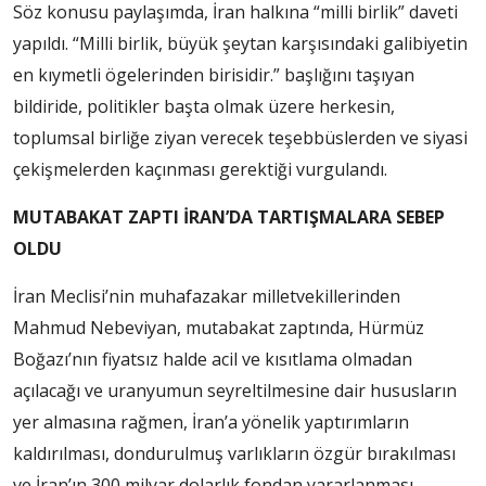
Söz konusu paylaşımda, İran halkına “milli birlik” daveti
yapıldı. “Milli birlik, büyük şeytan karşısındaki galibiyetin
en kıymetli ögelerinden birisidir.” başlığını taşıyan
bildiride, politikler başta olmak üzere herkesin,
toplumsal birliğe ziyan verecek teşebbüslerden ve siyasi
çekişmelerden kaçınması gerektiği vurgulandı.
MUTABAKAT ZAPTI İRAN’DA TARTIŞMALARA SEBEP
OLDU
İran Meclisi’nin muhafazakar milletvekillerinden
Mahmud Nebeviyan, mutabakat zaptında, Hürmüz
Boğazı’nın fiyatsız halde acil ve kısıtlama olmadan
açılacağı ve uranyumun seyreltilmesine dair hususların
yer almasına rağmen, İran’a yönelik yaptırımların
kaldırılması, dondurulmuş varlıkların özgür bırakılması
ve İran’ın 300 milyar dolarlık fondan yararlanması