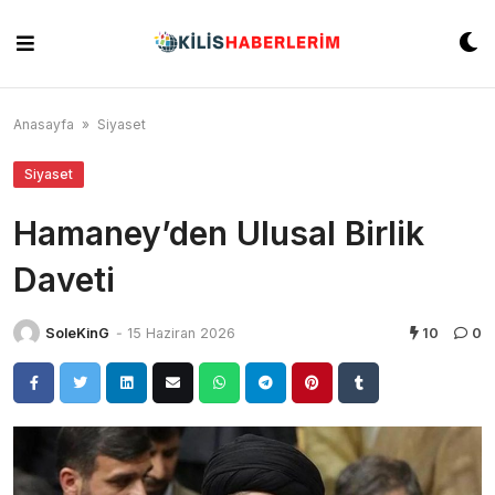
Skip
to
content
Anasayfa
»
Siyaset
Siyaset
Hamaney’den Ulusal Birlik
Daveti
SoleKinG
-
15 Haziran 2026
10
0