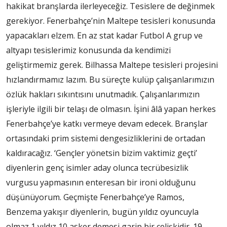
hakikat branşlarda ilerleyeceğiz. Tesislere de değinmek
gerekiyor. Fenerbahçe’nin Maltepe tesisleri konusunda
yapacakları elzem. En az stat kadar Futbol A grup ve
altyapı tesislerimiz konusunda da kendimizi
geliştirmemiz gerek. Bilhassa Maltepe tesisleri projesini
hızlandırmamız lazım. Bu süreçte kulüp çalışanlarımızın
özlük hakları sıkıntısını unutmadık. Çalışanlarımızın
işleriyle ilgili bir telaşı de olmasın. İşini âlâ yapan herkes
Fenerbahçe’ye katkı vermeye devam edecek. Branşlar
ortasındaki prim sistemi dengesizliklerini de ortadan
kaldıracağız. ‘Gençler yönetsin bizim vaktimiz geçti’
diyenlerin genç isimler aday olunca tecrübesizlik
vurgusu yapmasının enteresan bir ironi olduğunu
düşünüyorum. Geçmişte Fenerbahçe’ye Ramos,
Benzema yakışır diyenlerin, bugün yıldız oyuncuyla
olmaz 1 yıldız 10 asker demesi garip bir çelişkidir. 19