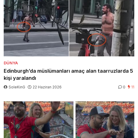
DÜNYA
Edinburgh’da müslümanları amaç alan taarruzlarda 5
kişi yaralandı
SoleKinG
22 Haziran 2026
0
11