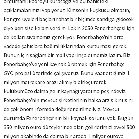
argümanlı kadroyu kuracağız ve bu bahisteki
açıklamalarımızı yapıyoruz. Kimsenin kuşkusu olmasın,
kongre üyeleri başları rahat bir biçimde sandığa gidecek
diye ben size kelam verdim. Lakin 2050 Fenerbahçesi için
de kolları sıvamamız gerekiyor. Fenerbahçe’nin orta
vadede şahıslara bağımlılıklarından kurtulması gerek.
Bunun için sağlam bir mali yapı inşa etmemiz lazım. Biz
Fenerbahçe’ye yeni kaynak üretmek için Fenerbahçe
GYO projesi üzerinde çalışıyoruz. Bunu vaat ettiğimiz 1
milyon metrekare arazi alımıyla birleştirerek
kulübümüze daima gelir kaynağı yaratma peşindeyiz.
Fenerbahçe’nin mevcut şirketlerinin halka arz sıkıntısını
de çok önemli formda değerlendirilmeliyiz. Mevcut
durumda Fenerbahçe’nin bir kaynak sorunu yok. Bugün
350 milyon euro düzeylerinde olan gelirlerimizi evvel 500
milyon akabinde da daima bir arada 1 milyar euroya