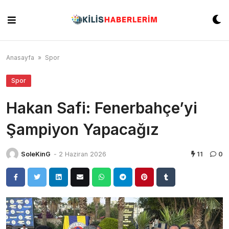
Skip
to
content
Anasayfa
»
Spor
Spor
Hakan Safi: Fenerbahçe’yi
Şampiyon Yapacağız
SoleKinG
-
2 Haziran 2026
11
0