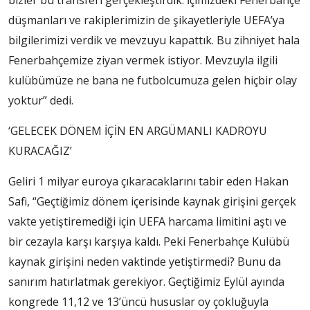
bizler bu transferi gerçekleştirdik. İçimizdeki Fenerbahçe
düşmanları ve rakiplerimizin de şikayetleriyle UEFA’ya
bilgilerimizi verdik ve mevzuyu kapattık. Bu zihniyet hala
Fenerbahçemize ziyan vermek istiyor. Mevzuyla ilgili
kulübümüze ne bana ne futbolcumuza gelen hiçbir olay
yoktur” dedi.
‘GELECEK DÖNEM İÇİN EN ARGÜMANLI KADROYU
KURACAĞIZ’
Geliri 1 milyar euroya çıkaracaklarını tabir eden Hakan
Safi, “Geçtiğimiz dönem içerisinde kaynak girişini gerçek
vakte yetiştiremediği için UEFA harcama limitini aştı ve
bir cezayla karşı karşıya kaldı. Peki Fenerbahçe Kulübü
kaynak girişini neden vaktinde yetiştirmedi? Bunu da
sanırım hatırlatmak gerekiyor. Geçtiğimiz Eylül ayında
kongrede 11,12 ve 13’üncü hususlar oy çokluğuyla