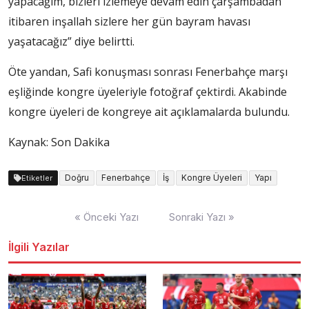
yapacağım, bizleri izlemeye devam edin çarşambadan
itibaren inşallah sizlere her gün bayram havası
yaşatacağız” diye belirtti.
Öte yandan, Safi konuşması sonrası Fenerbahçe marşı
eşliğinde kongre üyeleriyle fotoğraf çektirdi. Akabinde
kongre üyeleri de kongreye ait açıklamalarda bulundu.
Kaynak: Son Dakika
Doğru
Fenerbahçe
İş
Kongre Üyeleri
Yapı
Etiketler
Yazı
« Önceki Yazı
Sonraki Yazı »
dolaşımı
İlgili Yazılar