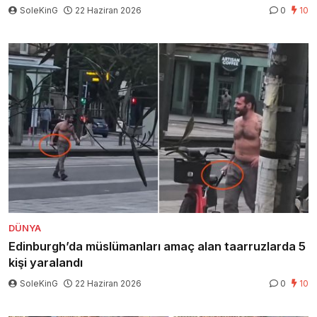
SoleKinG
22 Haziran 2026
0
10
DÜNYA
Edinburgh’da müslümanları amaç alan taarruzlarda 5
kişi yaralandı
SoleKinG
22 Haziran 2026
0
10