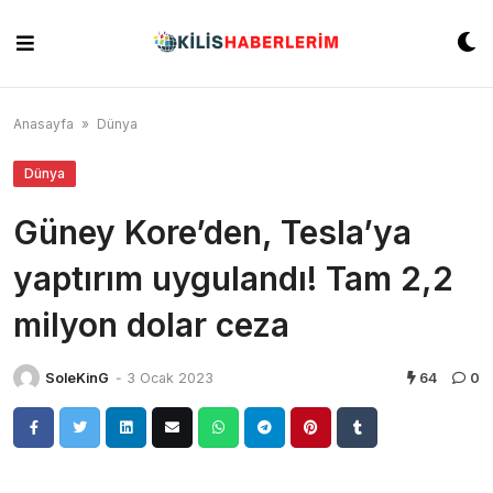
Skip
to
content
Anasayfa
»
Dünya
Dünya
Güney Kore’den, Tesla’ya
yaptırım uygulandı! Tam 2,2
milyon dolar ceza
SoleKinG
-
3 Ocak 2023
64
0