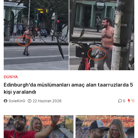
DÜNYA
Edinburgh’da müslümanları amaç alan taarruzlarda 5
kişi yaralandı
SoleKinG
22 Haziran 2026
0
11