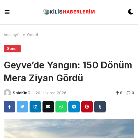
Skip
to
content
Anasayfa
»
Genel
Genel
Geyve’de Yangın: 150 Dönüm
Mera Ziyan Gördü
SoleKinG
-
20 Haziran 2026
8
0