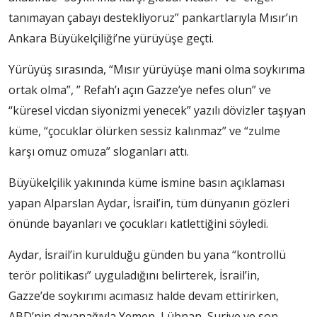
tanımayan çabayı destekliyoruz” pankartlarıyla Mısır’ın
Ankara Büyükelçiliği’ne yürüyüşe geçti.
Yürüyüş sırasında, “Mısır yürüyüşe mani olma soykırıma
ortak olma”, ” Refah’ı açın Gazze’ye nefes olun” ve
“küresel vicdan siyonizmi yenecek” yazılı dövizler taşıyan
küme, “çocuklar ölürken sessiz kalınmaz” ve “zulme
karşı omuz omuza” sloganları attı.
Büyükelçilik yakınında küme ismine basın açıklaması
yapan Alparslan Aydar, İsrail’in, tüm dünyanın gözleri
önünde bayanları ve çocukları katlettiğini söyledi.
Aydar, İsrail’in kurulduğu günden bu yana “kontrollü
terör politikası” uyguladığını belirterek, İsrail’in,
Gazze’de soykırımı acımasız halde devam ettirirken,
ABD’nin dayanağıyla Yemen, Lübnan, Suriye ve son