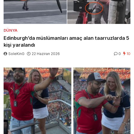
DÜNYA
Edinburgh’da müslümanları amaç alan taarruzlarda 5
kişi yaralandı
SoleKinG
22 Haziran 2026
0
10