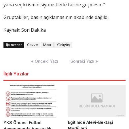
yana seç ki ismin siyonistlerle tarihe geçmesin.”
Gruptakiler, basın açıklamasının akabinde dağıldı.
Kaynak: Son Dakika
Gazze
Mısır
Yürüyüş
Etiketler
Yazı
« Önceki Yazı
Sonraki Yazı »
dolaşımı
İlgili Yazılar
Eğitimde Alevi-Bektaşi
YKS Öncesi Futbol
Modülleri
Heyecanında Hassaslık