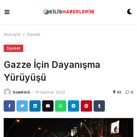
Skip
to
content
Anasayfa
»
Siyaset
Siyaset
Gazze İçin Dayanışma
Yürüyüşü
SoleKinG
-
15 Haziran 2025
45
0