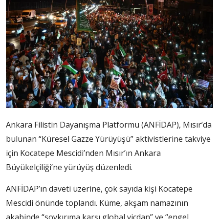
Ankara Filistin Dayanışma Platformu (ANFİDAP), Mısır’da
bulunan “Küresel Gazze Yürüyüşü” aktivistlerine takviye
için Kocatepe Mescidi’nden Mısır’ın Ankara
Büyükelçiliği’ne yürüyüş düzenledi.
ANFİDAP’ın daveti üzerine, çok sayıda kişi Kocatepe
Mescidi önünde toplandı. Küme, akşam namazının
akabinde “soykırıma karşı global vicdan” ve “engel