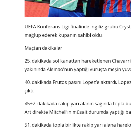
UEFA Konferans Ligi finalinde İngiliz grubu Cryst
mağlup ederek kupanın sahibi oldu.
Maçtan dakikalar
25. dakikada sol kanattan hareketlenen Chavarria
yakınında Alemao’nun yaptığı vuruşta meşin yuvar
40. dakikada Frutos pasını Lopez’e aktardı. Lop
çıktı.
45+2. dakikada rakip yarı alanın sağında topla bu
Art direkte Mitchell’ın müsait durumda yaptığı ba
51. dakikada topla birlikte rakip yarı alana hare