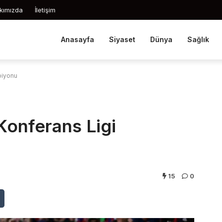
kımızda
İletişim
Anasayfa
Siyaset
Dünya
Sağlık
piyonu
Konferans Ligi
15
0