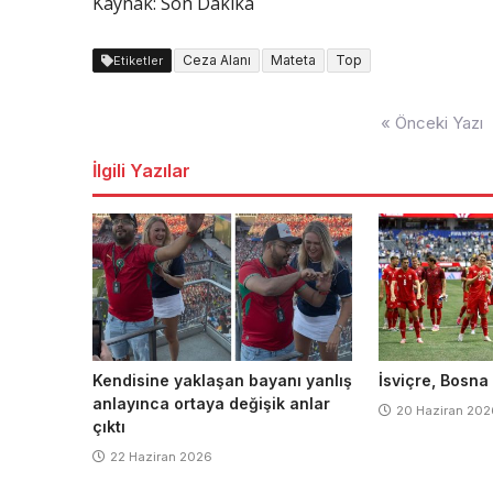
Kaynak: Son Dakika
Ceza Alanı
Mateta
Top
Etiketler
Yazı
« Önceki Yazı
dolaşımı
İlgili Yazılar
Kendisine yaklaşan bayanı yanlış
İsviçre, Bosna
anlayınca ortaya değişik anlar
20 Haziran 202
çıktı
22 Haziran 2026