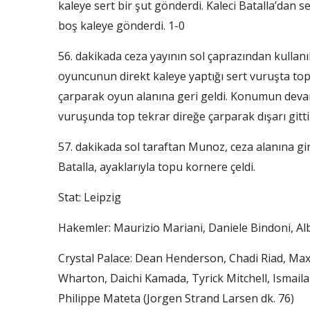
kaleye sert bir şut gönderdi. Kaleci Batalla’dan
boş kaleye gönderdi. 1-0
56. dakikada ceza yayının sol çaprazından kullan
oyuncunun direkt kaleye yaptığı sert vuruşta top
çarparak oyun alanına geri geldi. Konumun devam
vuruşunda top tekrar direğe çarparak dışarı gitti
57. dakikada sol taraftan Munoz, ceza alanına gir
Batalla, ayaklarıyla topu kornere çeldi.
Stat: Leipzig
Hakemler: Maurizio Mariani, Daniele Bindoni, A
Crystal Palace: Dean Henderson, Chadi Riad, Ma
Wharton, Daichi Kamada, Tyrick Mitchell, Ismaila
Philippe Mateta (Jorgen Strand Larsen dk. 76)