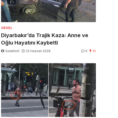
GENEL
Diyarbakır’da Trajik Kaza: Anne ve
Oğlu Hayatını Kaybetti
SoleKinG
22 Haziran 2026
0
10