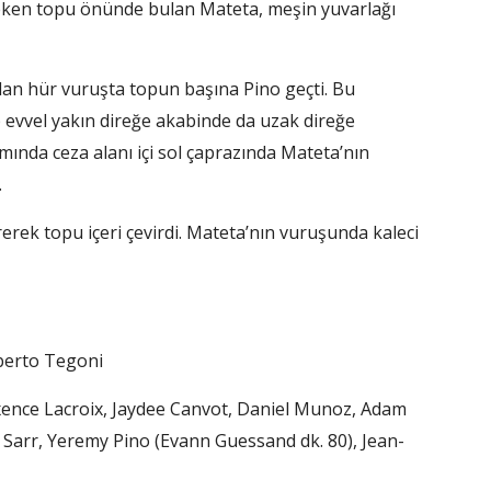
 seken topu önünde bulan Mateta, meşin yuvarlağı
ılan hür vuruşta topun başına Pino geçti. Bu
 evvel yakın direğe akabinde da uzak direğe
ında ceza alanı içi sol çaprazında Mateta’nın
.
erek topu içeri çevirdi. Mateta’nın vuruşunda kaleci
lberto Tegoni
xence Lacroix, Jaydee Canvot, Daniel Munoz, Adam
 Sarr, Yeremy Pino (Evann Guessand dk. 80), Jean-