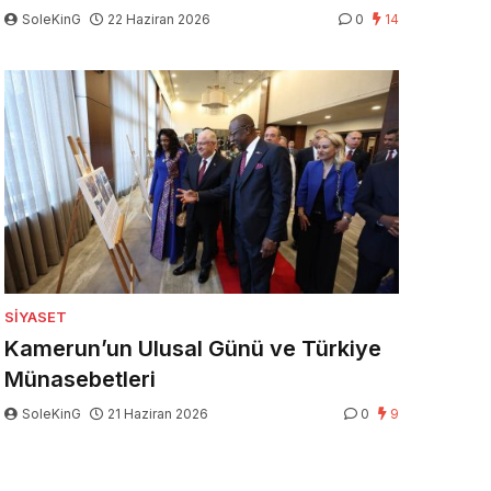
SoleKinG
22 Haziran 2026
0
14
SIYASET
Kamerun’un Ulusal Günü ve Türkiye
Münasebetleri
SoleKinG
21 Haziran 2026
0
9