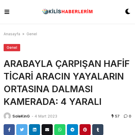
Skip
to
content
Anasayfa
»
Genel
Genel
ARABAYLA ÇARPIŞAN HAFİF
TİCARİ ARACIN YAYALARIN
ORTASINA DALMASI
KAMERADA: 4 YARALI
SoleKinG
-
4 Mart 2023
57
0