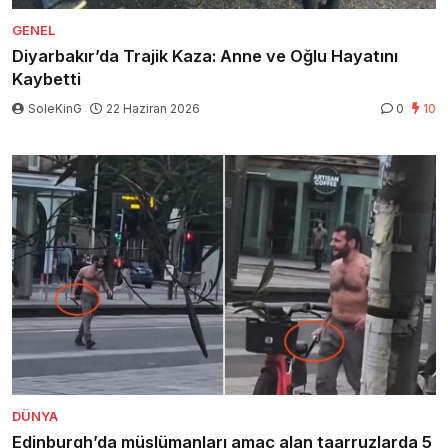
GENEL
Diyarbakır’da Trajik Kaza: Anne ve Oğlu Hayatını
Kaybetti
SoleKinG
22 Haziran 2026
0
10
DÜNYA
Edinburgh’da müslümanları amaç alan taarruzlarda 5