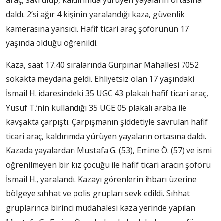
araç, savrulup, kaldırımda yürüyen yayaların ortasına
daldı. 2’si ağır 4 kişinin yaralandığı kaza, güvenlik
kamerasına yansıdı. Hafif ticari araç şoförünün 17
yaşında olduğu öğrenildi.
Kaza, saat 17.40 sıralarında Gürpınar Mahallesi 7052
sokakta meydana geldi. Ehliyetsiz olan 17 yaşındaki
İsmail H. idaresindeki 35 UGC 43 plakalı hafif ticari araç,
Yusuf T.’nin kullandığı 35 UGE 05 plakalı araba ile
kavşakta çarpıştı. Çarpışmanın şiddetiyle savrulan hafif
ticari araç, kaldırımda yürüyen yayaların ortasına daldı.
Kazada yayalardan Mustafa G. (53), Emine Ö. (57) ve ismi
öğrenilmeyen bir kız çocuğu ile hafif ticari aracın şoförü
İsmail H., yaralandı. Kazayı görenlerin ihbarı üzerine
bölgeye sıhhat ve polis grupları sevk edildi. Sıhhat
gruplarınca birinci müdahalesi kaza yerinde yapılan