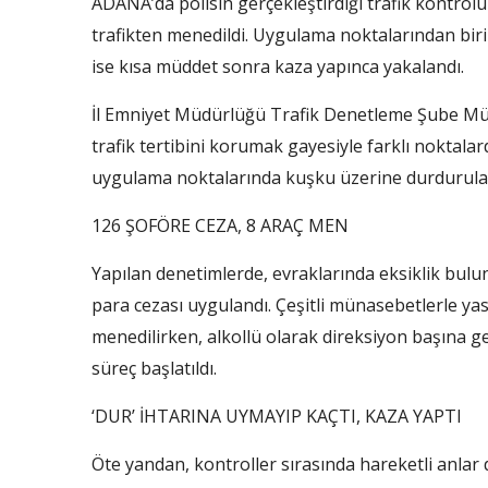
ADANA’da polisin gerçekleştirdiği trafik kontrolü
trafikten menedildi. Uygulama noktalarından biri
ise kısa müddet sonra kaza yapınca yakalandı.
İl Emniyet Müdürlüğü Trafik Denetleme Şube Müd
trafik tertibini korumak gayesiyle farklı noktalar
uygulama noktalarında kuşku üzerine durdurulan
126 ŞOFÖRE CEZA, 8 ARAÇ MEN
Yapılan denetimlerde, evraklarında eksiklik buluna
para cezası uygulandı. Çeşitli münasebetlerle yasa
menedilirken, alkollü olarak direksiyon başına geç
süreç başlatıldı.
‘DUR’ İHTARINA UYMAYIP KAÇTI, KAZA YAPTI
Öte yandan, kontroller sırasında hareketli anlar