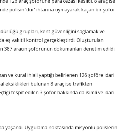
nde 126 araç şoförüne para cezası kesildi, 8 araç ise
nde polisin ‘dur’ ihtarına uymayarak kaçan bir şoför
ürlüğü grupları, kent güvenliğini sağlamak ve
da eş vakitli kontrol gerçekleştirdi. Oluşturulan
 387 aracın şoförünün dokümanları denetim edildi.
n ve kural ihlali yaptığı belirlenen 126 şoföre idari
l eksiklikleri bulunan 8 araç ise trafikten
tiği tespit edilen 3 şoför hakkında da isimli ve idari
 da yaşandı. Uygulama noktasında misyonlu polislerin