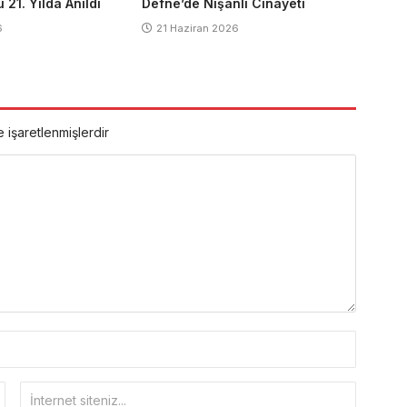
21. Yılda Anıldı
Defne’de Nişanlı Cinayeti
6
21 Haziran 2026
e işaretlenmişlerdir