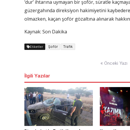
‘dur’ ihtarına uymayan bir şoför, süratle kaçmaya 
güzergahında direksiyon hakimiyetini kaybederek
olmazken, kaçan şoför gözaltına alınarak hakkınd
Kaynak: Son Dakika
Şoför
Trafik
Etiketler
Yazı
« Önceki Yazı
dolaşımı
İlgili Yazılar