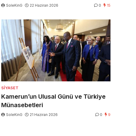
SoleKinG
22 Haziran 2026
0
15
SIYASET
Kamerun’un Ulusal Günü ve Türkiye
Münasebetleri
SoleKinG
21 Haziran 2026
0
9