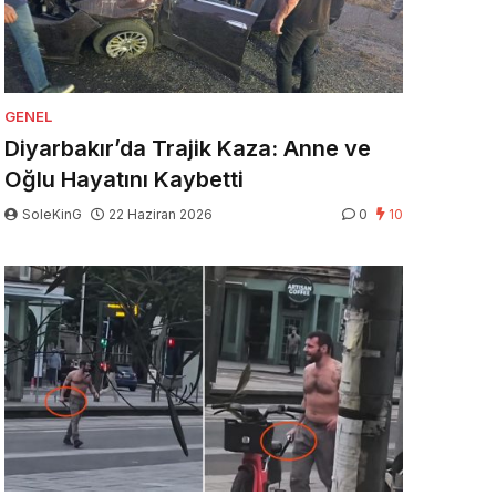
GENEL
Diyarbakır’da Trajik Kaza: Anne ve
Oğlu Hayatını Kaybetti
SoleKinG
22 Haziran 2026
0
10