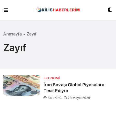
Skip
to
content
Anasayfa
•
Zayıf
Zayıf
EKONOMI
İran Savaşı Global Piyasalara
Tesir Ediyor
SoleKinG
28 Mayıs 2026