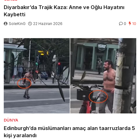
Diyarbakır’da Trajik Kaza: Anne ve Oğlu Hayatını
Kaybetti
SoleKinG
22 Haziran 2026
0
10
DÜNYA
Edinburgh’da müslümanları amaç alan taarruzlarda 5
kişi yaralandı