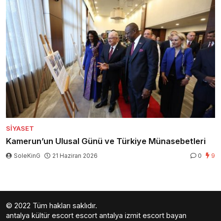
SIYASET
Kamerun’un Ulusal Günü ve Türkiye Münasebetleri
SoleKinG
21 Haziran 2026
0
9
© 2022 Tüm hakları saklıdır.
antalya kültür escort
escort antalya
izmit escort bayan