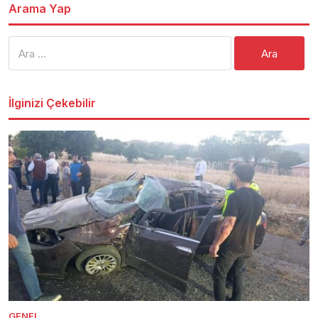
Arama Yap
Arama:
İlginizi Çekebilir
GENEL