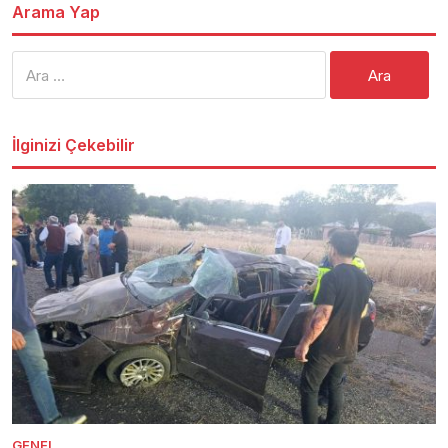
Arama Yap
Arama:
İlginizi Çekebilir
GENEL