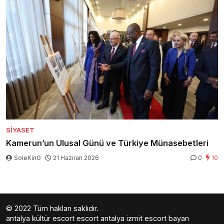
SIYASET
Kamerun’un Ulusal Günü ve Türkiye Münasebetleri
SoleKinG
21 Haziran 2026
0
10
© 2022 Tüm hakları saklıdır.
antalya kültür escort
escort antalya
izmit escort bayan