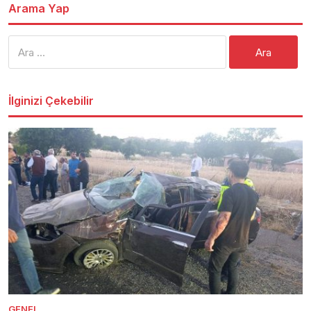
Arama Yap
Arama:
İlginizi Çekebilir
GENEL