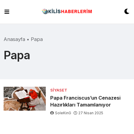
Skip
to
content
Anasayfa
•
Papa
Papa
SIYASET
Papa Franciscus’un Cenazesi
Hazırlıkları Tamamlanıyor
SoleKinG
27 Nisan 2025