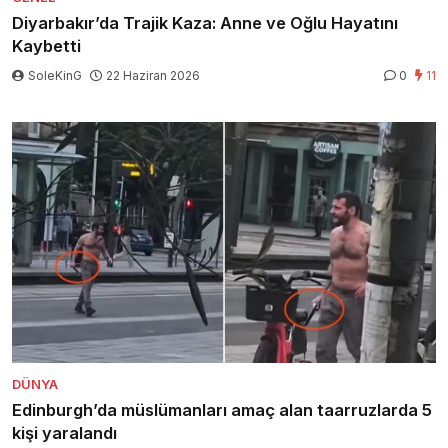
Diyarbakır’da Trajik Kaza: Anne ve Oğlu Hayatını
Kaybetti
SoleKinG
22 Haziran 2026
0
11
DÜNYA
Edinburgh’da müslümanları amaç alan taarruzlarda 5
kişi yaralandı