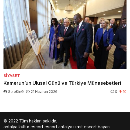
SIYASET
Kamerun’un Ulusal Günü ve Türkiye Münasebetleri
SoleKinG
21 Haziran 2026
0
10
© 2022 Tüm hakları saklıdır.
antalya kültür escort
escort antalya
izmit escort bayan