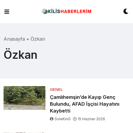
Skip
to
content
Anasayfa
•
Özkan
Özkan
GENEL
Çamlıhemşin’de Kayıp Genç
Bulundu, AFAD İşçisi Hayatını
Kaybetti
SoleKinG
15 Haziran 2026