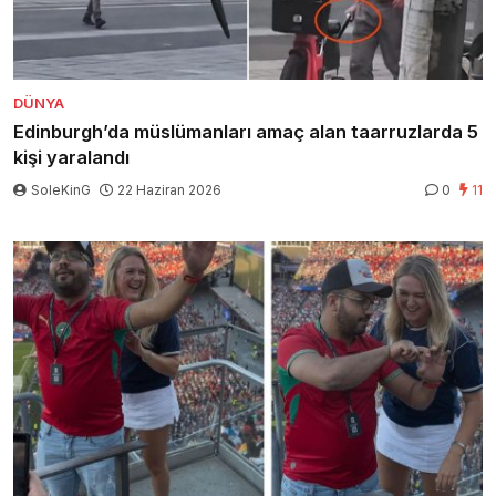
DÜNYA
Edinburgh’da müslümanları amaç alan taarruzlarda 5
kişi yaralandı
SoleKinG
22 Haziran 2026
0
11