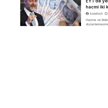
EYT’de ye
hacmi iki k
SoleKinG
Hazine ve Mali
düzenlemesinin
açıkladıkları 
kefalet hacmini