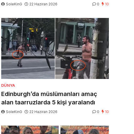
SoleKinG
22 Haziran 2026
0
10
DÜNYA
Edinburgh’da müslümanları amaç
alan taarruzlarda 5 kişi yaralandı
SoleKinG
22 Haziran 2026
0
10