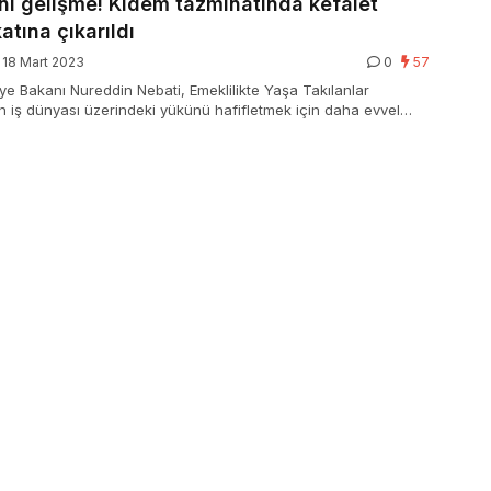
ni gelişme! Kıdem tazminatında kefalet
atına çıkarıldı
18 Mart 2023
0
57
ye Bakanı Nureddin Nebati, Emeklilikte Yaşa Takılanlar
 iş dünyası üzerindeki yükünü hafifletmek için daha evvel
Hazine dayanaklı KGF paketinde bu kapsamdaki kıdem tazminatı
 25 milyar liradan 50 milyar liraya çıkardıklarını açıkladı.