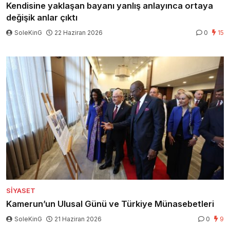
Kendisine yaklaşan bayanı yanlış anlayınca ortaya
değişik anlar çıktı
SoleKinG
22 Haziran 2026
0
15
SIYASET
Kamerun’un Ulusal Günü ve Türkiye Münasebetleri
SoleKinG
21 Haziran 2026
0
9