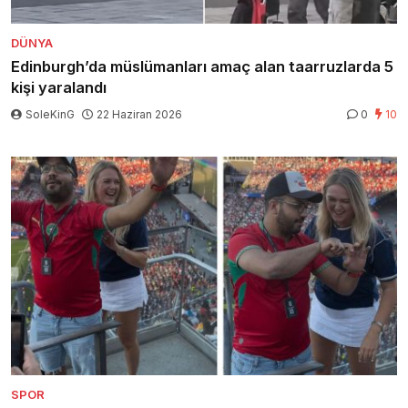
DÜNYA
Edinburgh’da müslümanları amaç alan taarruzlarda 5
kişi yaralandı
SoleKinG
22 Haziran 2026
0
10
SPOR