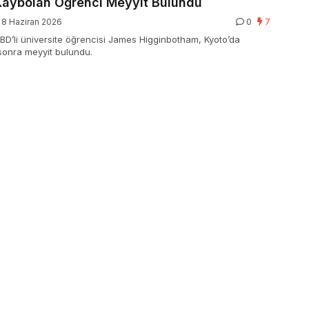
Kaybolan Öğrenci Meyyit Bulundu
8 Haziran 2026
0
7
BD’li üniversite öğrencisi James Higginbotham, Kyoto’da
sonra meyyit bulundu.