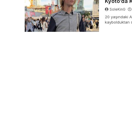
Kyoto’da 
SoleKinG
20 yaşındaki A
kaybolduktan 