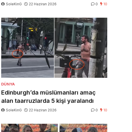
SoleKinG
22 Haziran 2026
0
10
DÜNYA
Edinburgh’da müslümanları amaç
alan taarruzlarda 5 kişi yaralandı
SoleKinG
22 Haziran 2026
0
10