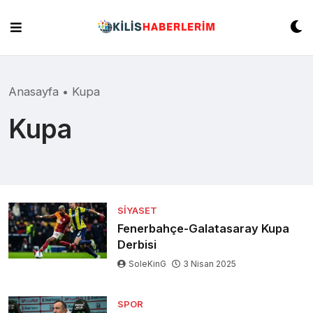
Skip
to
content
Anasayfa
•
Kupa
Kupa
SIYASET
Fenerbahçe-Galatasaray Kupa
Derbisi
SoleKinG
3 Nisan 2025
SPOR