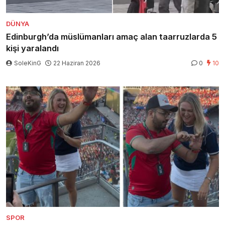
DÜNYA
Edinburgh’da müslümanları amaç alan taarruzlarda 5
kişi yaralandı
SoleKinG
22 Haziran 2026
0
10
SPOR