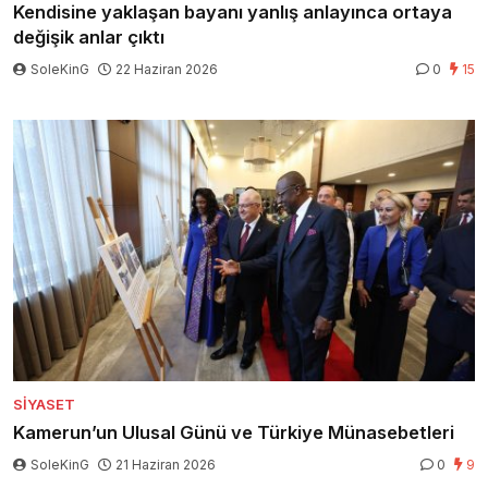
Kendisine yaklaşan bayanı yanlış anlayınca ortaya
değişik anlar çıktı
SoleKinG
22 Haziran 2026
0
15
SIYASET
Kamerun’un Ulusal Günü ve Türkiye Münasebetleri
SoleKinG
21 Haziran 2026
0
9