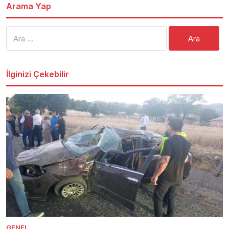
Arama Yap
Arama:
İlginizi Çekebilir
GENEL