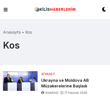
Skip
to
content
Anasayfa
•
Kos
Kos
SIYASET
Ukrayna ve Moldova AB
Müzakerelerine Başladı
SoleKinG
17 Haziran 2026