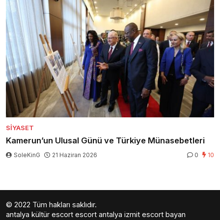
SIYASET
Kamerun’un Ulusal Günü ve Türkiye Münasebetleri
SoleKinG
21 Haziran 2026
0
10
© 2022 Tüm hakları saklıdır.
antalya kültür escort
escort antalya
izmit escort bayan