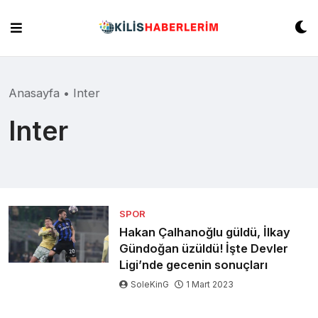
Skip
to
content
Anasayfa
•
Inter
Inter
SPOR
Hakan Çalhanoğlu güldü, İlkay
Gündoğan üzüldü! İşte Devler
Ligi’nde gecenin sonuçları
SoleKinG
1 Mart 2023