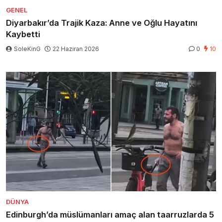
GENEL
Diyarbakır’da Trajik Kaza: Anne ve Oğlu Hayatını
Kaybetti
SoleKinG
22 Haziran 2026
0
10
DÜNYA
Edinburgh’da müslümanları amaç alan taarruzlarda 5