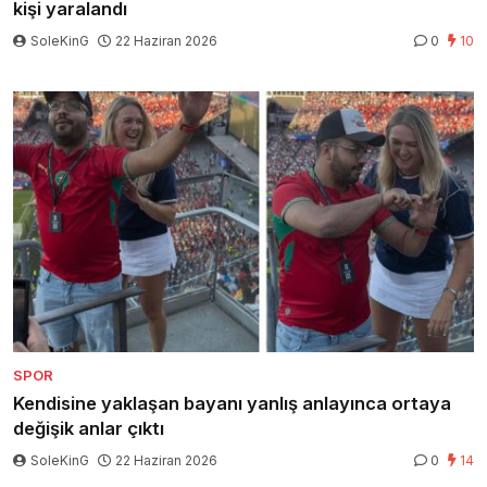
kişi yaralandı
SoleKinG
22 Haziran 2026
0
10
SPOR
Kendisine yaklaşan bayanı yanlış anlayınca ortaya
değişik anlar çıktı
SoleKinG
22 Haziran 2026
0
14