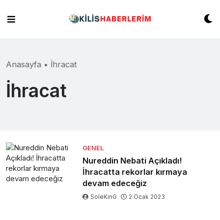
Skip
to
content
Anasayfa
•
İhracat
İhracat
GENEL
Nureddin Nebati Açıkladı!
İhracatta rekorlar kırmaya
devam edeceğiz
SoleKinG
2 Ocak 2023