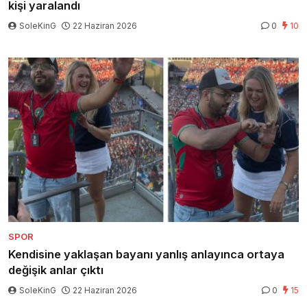
kişi yaralandı
SoleKinG
22 Haziran 2026
0
10
SPOR
Kendisine yaklaşan bayanı yanlış anlayınca ortaya
değişik anlar çıktı
SoleKinG
22 Haziran 2026
0
15