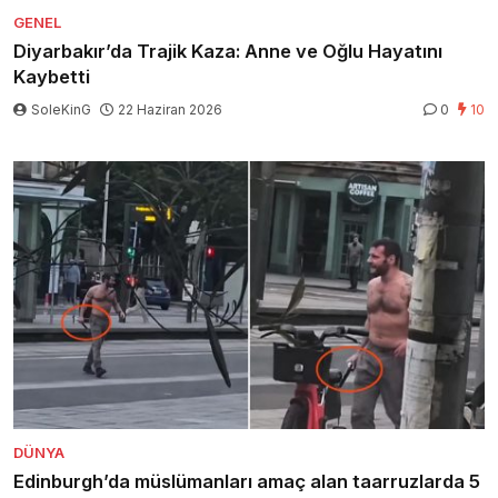
GENEL
Diyarbakır’da Trajik Kaza: Anne ve Oğlu Hayatını
Kaybetti
SoleKinG
22 Haziran 2026
0
10
DÜNYA
Edinburgh’da müslümanları amaç alan taarruzlarda 5