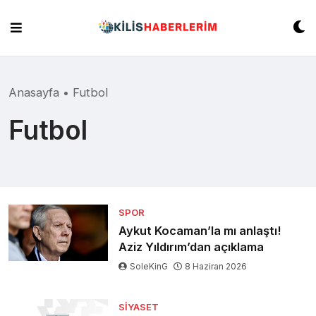
Skip
to
content
Anasayfa
•
Futbol
Futbol
SPOR
Aykut Kocaman’la mı anlaştı!
Aziz Yıldırım’dan açıklama
SoleKinG
8 Haziran 2026
SIYASET