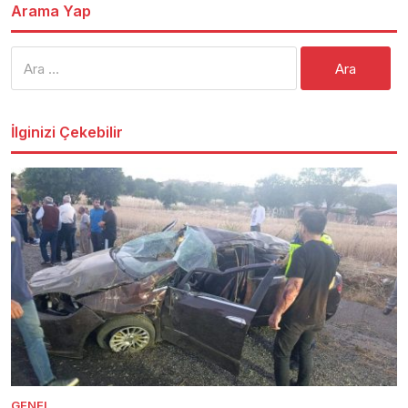
Arama Yap
Arama:
İlginizi Çekebilir
GENEL