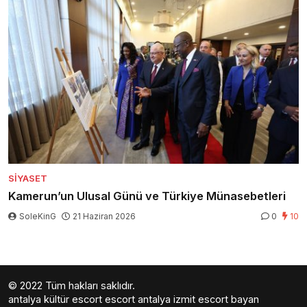
SIYASET
Kamerun’un Ulusal Günü ve Türkiye Münasebetleri
SoleKinG
21 Haziran 2026
0
10
© 2022 Tüm hakları saklıdır.
antalya kültür escort
escort antalya
izmit escort bayan