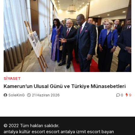
SIYASET
Kamerun’un Ulusal Günü ve Türkiye Münasebetleri
SoleKinG
21 Haziran 2026
0
9
© 2022 Tüm hakları saklıdır.
antalya kültür escort
escort antalya
izmit escort bayan