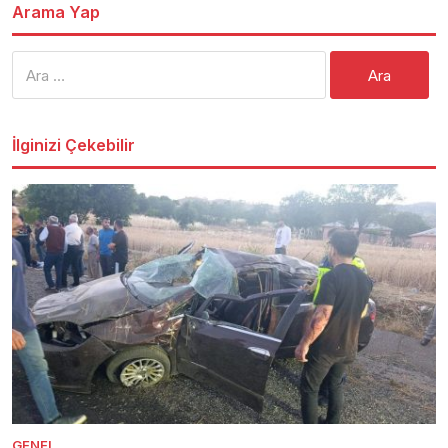
Arama Yap
Arama:
İlginizi Çekebilir
GENEL