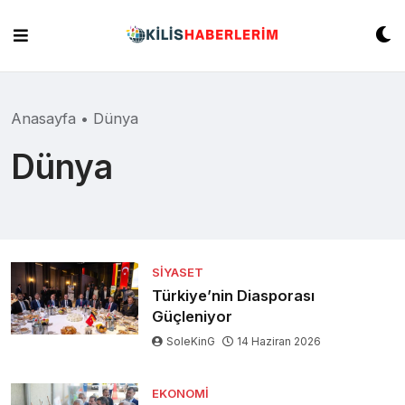
Skip
to
content
Anasayfa
•
Dünya
Dünya
SIYASET
Türkiye’nin Diasporası
Güçleniyor
SoleKinG
14 Haziran 2026
EKONOMI