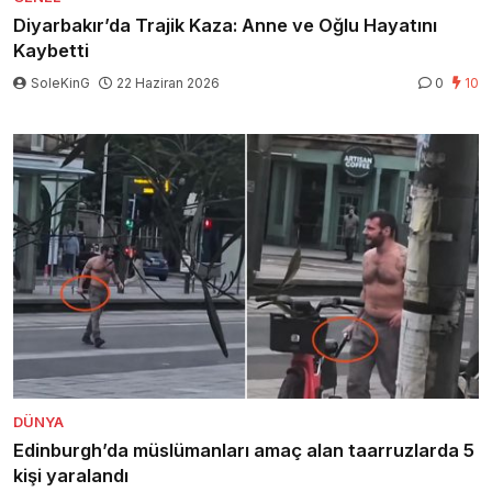
Diyarbakır’da Trajik Kaza: Anne ve Oğlu Hayatını
Kaybetti
SoleKinG
22 Haziran 2026
0
10
DÜNYA
Edinburgh’da müslümanları amaç alan taarruzlarda 5
kişi yaralandı