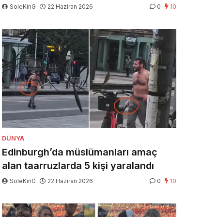
SoleKinG
22 Haziran 2026
0
10
DÜNYA
Edinburgh’da müslümanları amaç
alan taarruzlarda 5 kişi yaralandı
SoleKinG
22 Haziran 2026
0
10