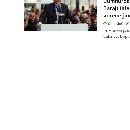
Cumhurbaş
Barajı tal
vereceği
SoleKinG
Cumhurbaşkanı
bulundu. Depre
Cumhurbaşkanı 
“Karaçay Barajı
kullandı.