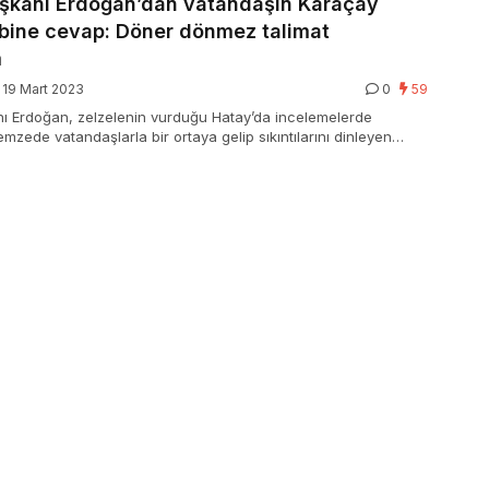
kanı Erdoğan’dan vatandaşın Karaçay
ebine cevap: Döner dönmez talimat
m
19 Mart 2023
0
59
 Erdoğan, zelzelenin vurduğu Hatay’da incelemelerde
mzede vatandaşlarla bir ortaya gelip sıkıntılarını dinleyen
Erdoğan, bir vatandaşın kendisine ilettiği talebi paylaşarak,
 ile ilgili gerekli talimatı da döner dönmez vereceğim” sözlerini