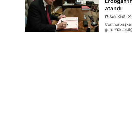
Erdoğan’ın
atandı
SoleKinG
Cumhurbaşkanı
göre Yükseköğr
atanırken, 13 ü
Rektörlüğüne P
Rektörlüğüne Pr