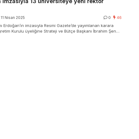
 imzasıyla 13 üniversiteye yeni rektör
11 Nisan 2025
0
46
 Erdoğan’ın imzasıyla Resmi Gazete’de yayımlanan karara
etim Kurulu üyeliğine Strateji ve Bütçe Başkanı İbrahim Şenel
niversitenin de rektörü değişti. Pamukkale Üniversitesi
rof. Dr. Mahmud Güngör atanırken Beykoz Üniversitesi
of. Dr. İsmail Burak Küntay getirildi.