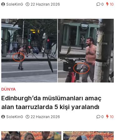
SoleKinG
22 Haziran 2026
0
10
DÜNYA
Edinburgh’da müslümanları amaç
alan taarruzlarda 5 kişi yaralandı
SoleKinG
22 Haziran 2026
0
10