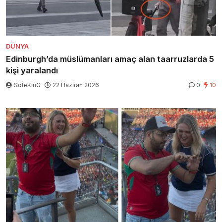
DÜNYA
Edinburgh’da müslümanları amaç alan taarruzlarda 5
kişi yaralandı
SoleKinG
22 Haziran 2026
0
10