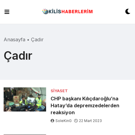
Skip
to
content
Anasayfa
•
Çadır
Çadır
SIYASET
CHP başkanı Kılıçdaroğlu’na
Hatay’da depremzedelerden
reaksiyon
SoleKinG
22 Mart 2023