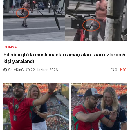
DÜNYA
Edinburgh’da müslümanları amaç alan taarruzlarda 5
kişi yaralandı
SoleKinG
22 Haziran 2026
0
10