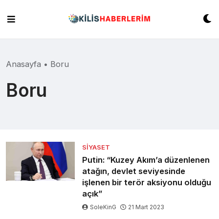
Skip
to
content
Anasayfa
•
Boru
Boru
SIYASET
Putin: “Kuzey Akım’a düzenlenen
atağın, devlet seviyesinde
işlenen bir terör aksiyonu olduğu
açık”
SoleKinG
21 Mart 2023