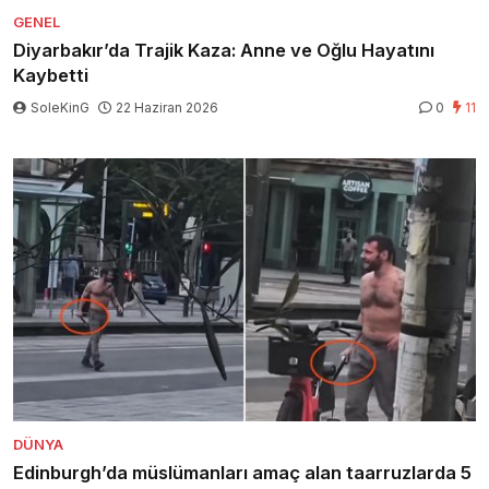
GENEL
Diyarbakır’da Trajik Kaza: Anne ve Oğlu Hayatını
Kaybetti
SoleKinG
22 Haziran 2026
0
11
DÜNYA
Edinburgh’da müslümanları amaç alan taarruzlarda 5