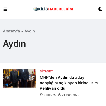
Skip
to
content
Anasayfa
•
Aydın
Aydın
SIYASET
MHP’den Aydın’da aday
adaylığını açıklayan birinci isim
Pehlivan oldu
SoleKinG
21 Mart 2023