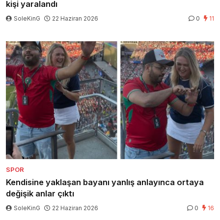
kişi yaralandı
SoleKinG
22 Haziran 2026
0
11
SPOR
Kendisine yaklaşan bayanı yanlış anlayınca ortaya
değişik anlar çıktı
SoleKinG
22 Haziran 2026
0
16