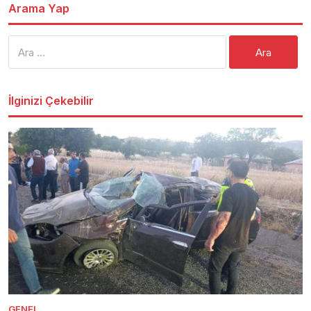
Arama Yap
Arama:
İlginizi Çekebilir
GENEL