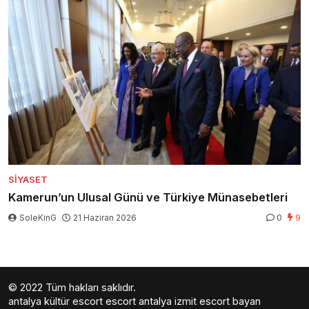
SIYASET
Kamerun’un Ulusal Günü ve Türkiye Münasebetleri
SoleKinG
21 Haziran 2026
0
9
© 2022 Tüm hakları saklıdır.
antalya kültür escort
escort antalya
izmit escort bayan