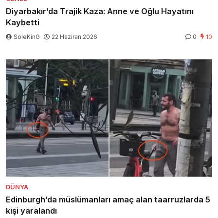
Diyarbakır’da Trajik Kaza: Anne ve Oğlu Hayatını
Kaybetti
SoleKinG
22 Haziran 2026
0
10
DÜNYA
Edinburgh’da müslümanları amaç alan taarruzlarda 5
kişi yaralandı