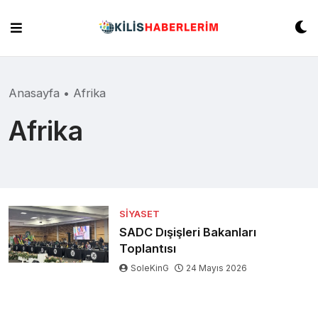
Skip
to
content
Anasayfa
•
Afrika
Afrika
SIYASET
SADC Dışişleri Bakanları
Toplantısı
SoleKinG
24 Mayıs 2026