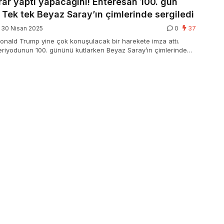
ar yaptı yapacağını! Enteresan 100. gün
 Tek tek Beyaz Saray’ın çimlerinde sergiledi
30 Nisan 2025
0
37
nald Trump yine çok konuşulacak bir harekete imza attı.
eriyodunun 100. gününü kutlarken Beyaz Saray’ın çimlerinde
enlerin tutuklama fotoğraflarını ve suçlamalarını içeren
ştirdi. Her fotoğrafın alından ‘Tutuklandı’ yazması dikkat çekti.