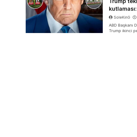
Trump tekr
kutlaması:
SoleKinG
ABD Başkanı Do
Trump ikinci p
yasa dışı göçm
posterler yerle