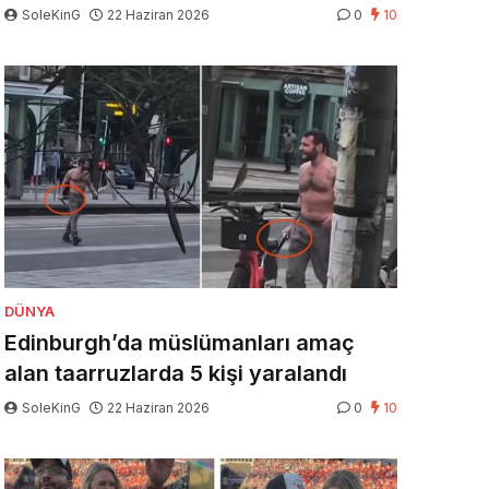
SoleKinG
22 Haziran 2026
0
10
DÜNYA
Edinburgh’da müslümanları amaç
alan taarruzlarda 5 kişi yaralandı
SoleKinG
22 Haziran 2026
0
10