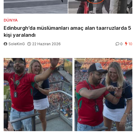
DÜNYA
Edinburgh’da müslümanları amaç alan taarruzlarda 5
kişi yaralandı
SoleKinG
22 Haziran 2026
0
10