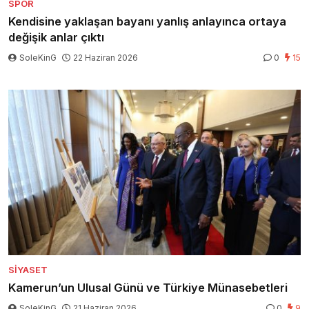
SPOR
Kendisine yaklaşan bayanı yanlış anlayınca ortaya
değişik anlar çıktı
SoleKinG
22 Haziran 2026
0
15
SIYASET
Kamerun’un Ulusal Günü ve Türkiye Münasebetleri
SoleKinG
21 Haziran 2026
0
9