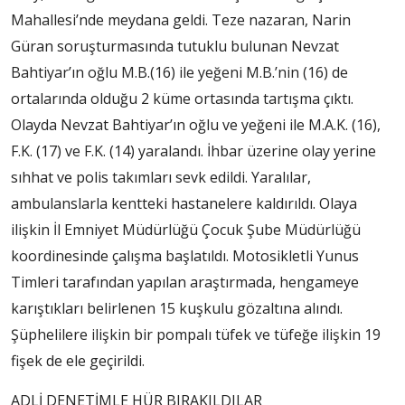
Mahallesi’nde meydana geldi. Teze nazaran, Narin
Güran soruşturmasında tutuklu bulunan Nevzat
Bahtiyar’ın oğlu M.B.(16) ile yeğeni M.B.’nin (16) de
ortalarında olduğu 2 küme ortasında tartışma çıktı.
Olayda Nevzat Bahtiyar’ın oğlu ve yeğeni ile M.A.K. (16),
F.K. (17) ve F.K. (14) yaralandı. İhbar üzerine olay yerine
sıhhat ve polis takımları sevk edildi. Yaralılar,
ambulanslarla kentteki hastanelere kaldırıldı. Olaya
ilişkin İl Emniyet Müdürlüğü Çocuk Şube Müdürlüğü
koordinesinde çalışma başlatıldı. Motosikletli Yunus
Timleri tarafından yapılan araştırmada, hengameye
karıştıkları belirlenen 15 kuşkulu gözaltına alındı.
Şüphelilere ilişkin bir pompalı tüfek ve tüfeğe ilişkin 19
fişek de ele geçirildi.
ADLİ DENETİMLE HÜR BIRAKILDILAR