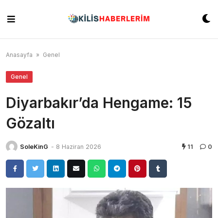
Skip
to
content
Anasayfa
»
Genel
Genel
Diyarbakır’da Hengame: 15
Gözaltı
SoleKinG
-
8 Haziran 2026
11
0