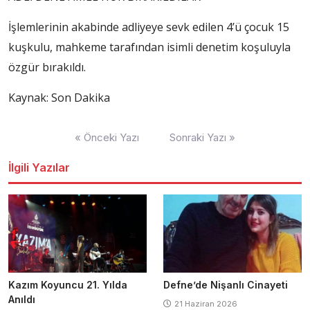
İşlemlerinin akabinde adliyeye sevk edilen 4’ü çocuk 15
kuşkulu, mahkeme tarafından isimli denetim koşuluyla
özgür bırakıldı.
Kaynak: Son Dakika
Yazı
« Önceki Yazı
Sonraki Yazı »
dolaşımı
İlgili Yazılar
Kazım Koyuncu 21. Yılda
Defne’de Nişanlı Cinayeti
Anıldı
21 Haziran 2026